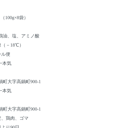
100g×8袋）
鶏油、塩、アミノ酸
（－18℃）
ール便
一本気
大字高鍋町900-1
一本気
大字高鍋町900-1
麦、鶏肉、ゴマ
より90日