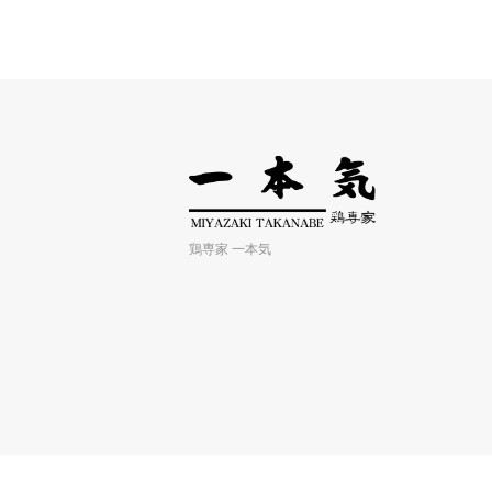
鶏専家 一本気