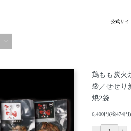
公式サイ
鶏もも炭火焼
袋／せせり炭
焼2袋
6,400円(税474円)
－
＋