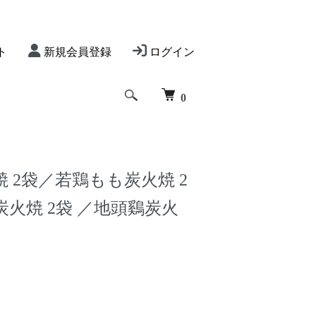
ト
新規会員登録
ログイン
0
 2袋／若鶏もも炭火焼 2
火焼 2袋 ／地頭鷄炭火