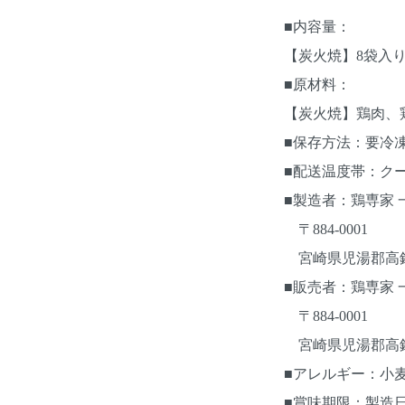
■内容量：
【炭火焼】8袋入り（
■原材料：
【炭火焼】鶏肉、
■保存方法：要冷凍
■配送温度帯：ク
■製造者：鶏専家 
〒884-0001
宮崎県児湯郡高鍋町
■販売者：鶏専家 
〒884-0001
宮崎県児湯郡高鍋町
■アレルギー：小
■賞味期限：製造日